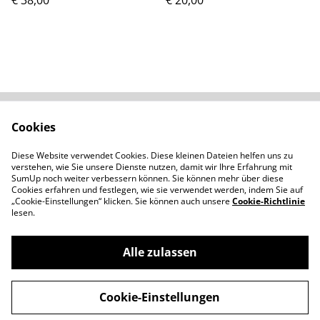
€ 38,00
€ 20,00
Cookies
Kontaktieren Sie uns
Rechtliche
Bestimmungen
Diese Website verwendet Cookies. Diese kleinen Dateien helfen uns zu
Datenschutzbestimm
Cookie-Richtlinie
verstehen, wie Sie unsere Dienste nutzen, damit wir Ihre Erfahrung mit
ungen von SumUp
SumUp noch weiter verbessern können. Sie können mehr über diese
Cookies erfahren und festlegen, wie sie verwendet werden, indem Sie auf
„Cookie-Einstellungen“ klicken. Sie können auch unsere
Cookie-Richtlinie
lesen.
Alle zulassen
©
2026
Moncale - Handgemachtes aus Polymerton
Cookie-Einstellungen
powered by