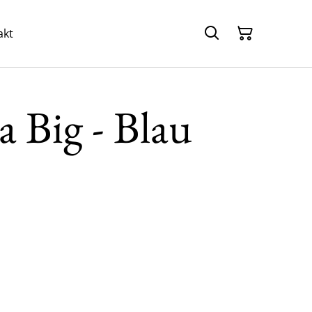
akt
 Big - Blau