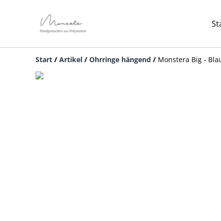
St
Start
/
Artikel
/
Ohrringe hängend
/
Monstera Big - Bla