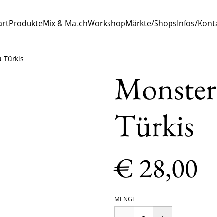
art
Produkte
Mix & Match
Workshop
Märkte/Shops
Infos/Kont
u Türkis
Monstera
Türkis
€ 28,00
MENGE