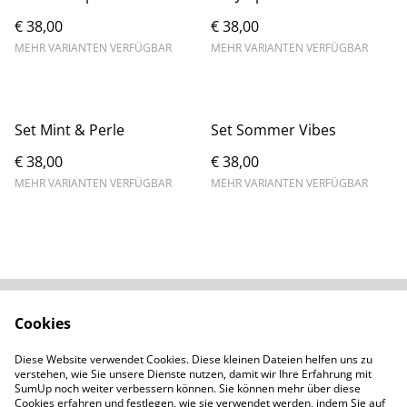
€ 38,00
€ 38,00
MEHR VARIANTEN VERFÜGBAR
MEHR VARIANTEN VERFÜGBAR
Set Mint & Perle
Set Sommer Vibes
€ 38,00
€ 38,00
MEHR VARIANTEN VERFÜGBAR
MEHR VARIANTEN VERFÜGBAR
Cookies
Kontaktieren Sie uns
Rechtliche
Bestimmungen
Diese Website verwendet Cookies. Diese kleinen Dateien helfen uns zu
Datenschutzbestimm
Cookie-Richtlinie
verstehen, wie Sie unsere Dienste nutzen, damit wir Ihre Erfahrung mit
ungen von SumUp
SumUp noch weiter verbessern können. Sie können mehr über diese
Cookies erfahren und festlegen, wie sie verwendet werden, indem Sie auf