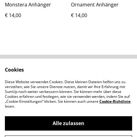
Monstera Anhänger
Ornament Anhänger
€ 14,00
€ 14,00
Cookies
Kontaktieren Sie uns
Rechtliche
Bestimmungen
Diese Website verwendet Cookies. Diese kleinen Dateien helfen uns zu
Datenschutzbestimm
Cookie-Richtlinie
verstehen, wie Sie unsere Dienste nutzen, damit wir Ihre Erfahrung mit
ungen von SumUp
SumUp noch weiter verbessern können. Sie können mehr über diese
Cookies erfahren und festlegen, wie sie verwendet werden, indem Sie auf
„Cookie-Einstellungen“ klicken. Sie können auch unsere
Cookie-Richtlinie
lesen.
Alle zulassen
©
2026
Moncale - Handgemachtes aus Polymerton