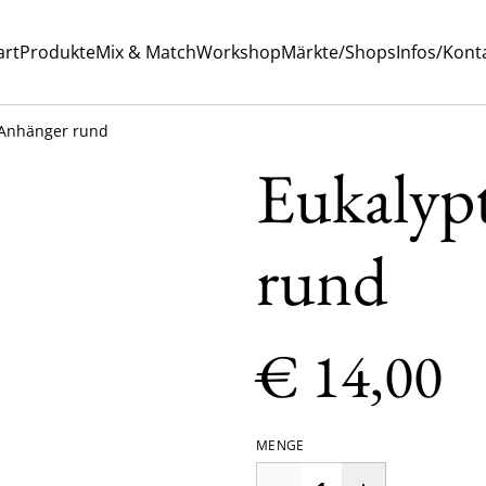
art
Produkte
Mix & Match
Workshop
Märkte/Shops
Infos/Kont
 Anhänger rund
Eukalyp
rund
€ 14,00
MENGE