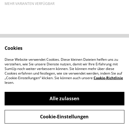
MEHR VARIANTEN VERFÜGBAR
Cookies
Kontaktieren Sie uns
Rechtliche
Bestimmungen
Diese Website verwendet Cookies. Diese kleinen Dateien helfen uns zu
Datenschutzbestimm
Cookie-Richtlinie
verstehen, wie Sie unsere Dienste nutzen, damit wir Ihre Erfahrung mit
ungen von SumUp
SumUp noch weiter verbessern können. Sie können mehr über diese
Cookies erfahren und festlegen, wie sie verwendet werden, indem Sie auf
„Cookie-Einstellungen“ klicken. Sie können auch unsere
Cookie-Richtlinie
lesen.
Alle zulassen
©
2026
Moncale - Handgemachtes aus Polymerton
Cookie-Einstellungen
powered by