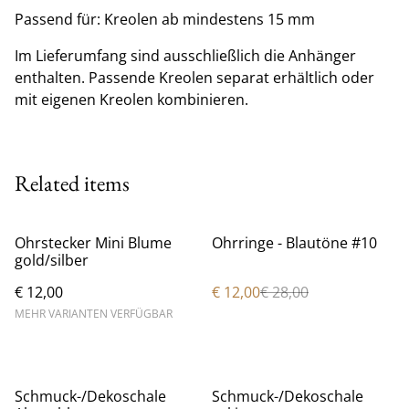
Passend für: Kreolen ab mindestens 15 mm
Im Lieferumfang sind ausschließlich die Anhänger
enthalten. Passende Kreolen separat erhältlich oder
mit eigenen Kreolen kombinieren.
Related items
%
Ohrstecker Mini Blume
Ohrringe - Blautöne #10
gold/silber
€ 12,00
€ 12,00
€ 28,00
MEHR VARIANTEN VERFÜGBAR
%
%
Schmuck-/Dekoschale
Schmuck-/Dekoschale