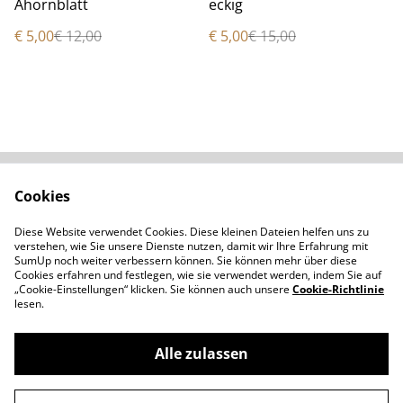
Ahornblatt
eckig
€ 5,00
€ 12,00
€ 5,00
€ 15,00
Cookies
Kontaktieren Sie uns
Rechtliche
Bestimmungen
Diese Website verwendet Cookies. Diese kleinen Dateien helfen uns zu
Datenschutzbestimm
Cookie-Richtlinie
verstehen, wie Sie unsere Dienste nutzen, damit wir Ihre Erfahrung mit
ungen von SumUp
SumUp noch weiter verbessern können. Sie können mehr über diese
Cookies erfahren und festlegen, wie sie verwendet werden, indem Sie auf
„Cookie-Einstellungen“ klicken. Sie können auch unsere
Cookie-Richtlinie
lesen.
Alle zulassen
©
2026
Moncale - Handgemachtes aus Polymerton