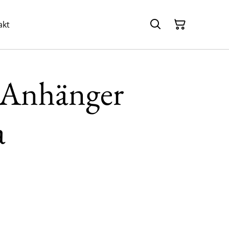
akt
Anhänger
a