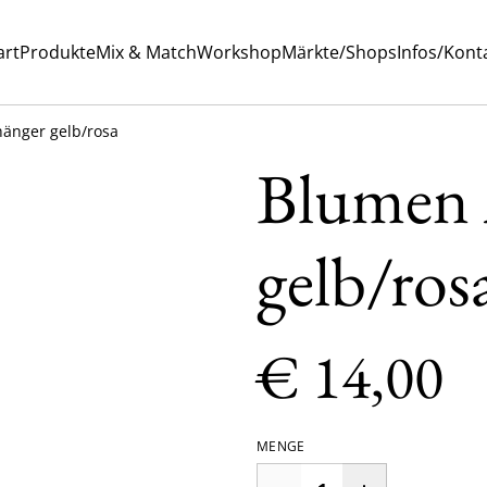
art
Produkte
Mix & Match
Workshop
Märkte/Shops
Infos/Kont
änger gelb/rosa
Blumen 
gelb/ros
€ 14,00
MENGE